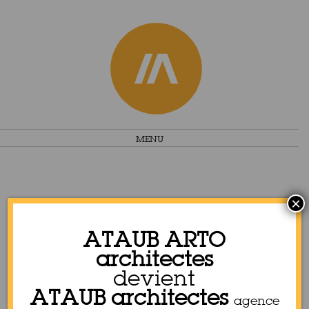
Skip
MENU
to
content
×
ATAUB ARTO
architectes
devient
ATAUB architectes
agence