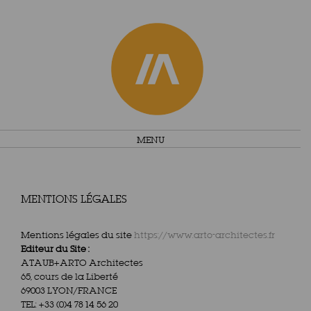
Skip
MENU
to
content
MENTIONS LÉGALES
Mentions légales du site
https://www.arto-architectes.fr
Editeur du Site :
ATAUB+ARTO Architectes
65, cours de la Liberté
69003 LYON/FRANCE
TEL: +33 (0)4 78 14 56 20