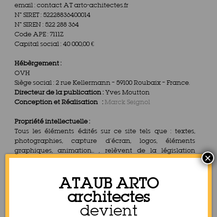
email : contact AT arto-achitectes.fr
N° SIRET : 52228836400014
N° SIREN : 522 288 364
Code APE : 7111Z
Capital social : 40 000,00 €
Hébèrgement :
OVH
Siège social : 2 rue Kellermann – 59100 Roubaix – France.
Directeur de la publication :
Yves Moutton
Conception et Réalisation :
Marck Seignol
Propriété intellectuelle :
Tous les éléments édités sur ce site tels que : textes,
photographies, capture d’écran, logos, éléments
graphiques, animation… , relèvent de la législation
×
française et internationale sur la Propriété Intellectuelle.
Toute reproduction intégrale ou partielle de l’ensemble
ATAUB ARTO
de ces éléments sur un support électronique est
interdite sans le consentement de l’éditeur du site ARTO
architectes
Architectes : contacter le webmaster.
devient
Toute reproduction sur support papier est autorisée sous