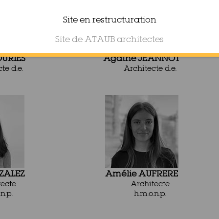
Site en restructuration
Site de ATAUB architectes
OURIES
Agathe JEANNOT
te d.e.
Architecte d.e.
ZALEZ
Amélie AUFRERE
tecte
Architecte
n.p.
h.m.o.n.p.