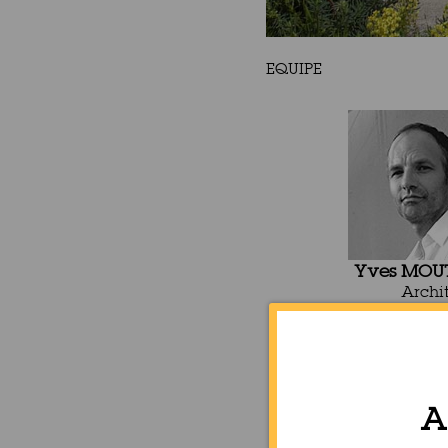
EQUIPE
Yves MOU
Archi
d.p.l
Enseig
Fonda
Gér
A