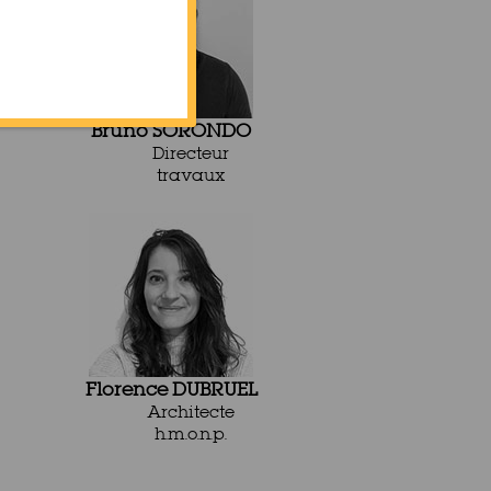
Bruno SORONDO
Directeur
travaux
Florence DUBRUEL
Architecte
h.m.o.n.p.