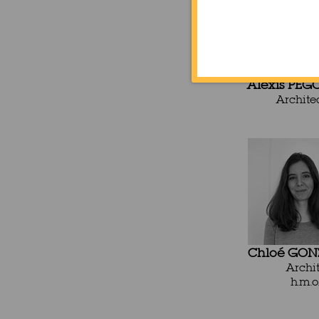
Alexis PEG
Architec
Chloé GON
Archi
h.m.o.