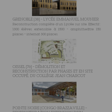
GRENOBLE [38] – LYCÉE EMMANUEL MOUNIER
Reconstruction complète d’un Lycée sur site. Effectif :
1300 élèves extensible à 1500 – amphitheâtre 150
places – internat 300 places
OISSEL [76] – DÉMOLITION ET
RECONSTRUCTION PAR PHASES ET EN SITE
OCCUPÉ, DU COLLÈGE JEAN CHARCOT
POINTE NOIRE [CONGO BRAZZAVILLE] –