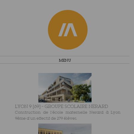
Skip
MENU
to
content
LYON 9 [69] – GROUPE SCOLAIRE NERARD
Construction de l’école maternelle Nerard à Lyon
9ème d’un effectif de 279 élèves.