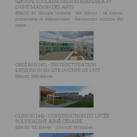
GROUPE SCOLAIRE NELSON MANDELA ET
D’UNE MAISON DES ARTS
Effectif du Groupe scolaire : 400 élèves – 14 classes
maternelle et élémentaire – Restaurant scolaire 300
repas
ORLÉANS [45] – RESTRUCTURATION
EXTENSION EN SITE OCCUPÉ DE L’IUT
Effectif : 1080 élèves
CLISSON [44] – CONSTRUCTION DU LYCÉE
POLYVALENT AIMÉ CÉSAIRE
Effectif : 900 élèves – internat 100 places