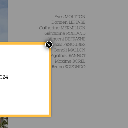
×
024